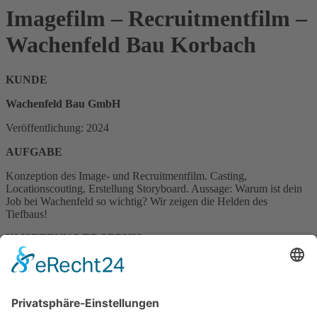
Imagefilm – Recruitmentfilm –
Wachenfeld Bau Korbach
KUNDE
Wachenfeld Bau GmbH
Veröffentlichung: 2024
AUFGABE
Konzeption des Image- und Recruitmentfilm. Casting,
Locationscouting, Erstellung Storyboard. Aussage: Warum ist dein
Job bei Wachenfeld so wichtig? Wir zeigen die Helden des
Tiefbaus!
UMSETZUNG/ERGEBNIS
Konzeption, Szenerie und Dreh des Filmes am Standort Wachenfeld
in Korbach sowie einer nahegelegen Baustelle. Postproduktion &
Export für Website, Youtube und alle gängigen Plattformen. Export
von einzelnen Social Media Parts.